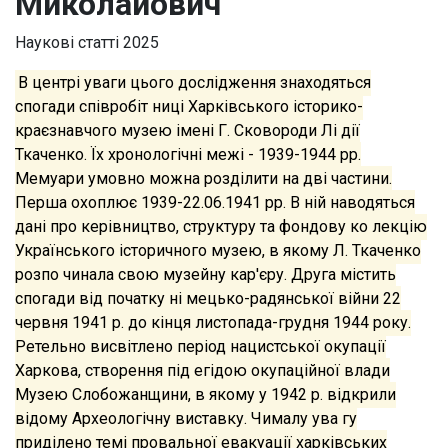
Миколайович
Наукові статті
2025
В центрі уваги цього дослідження знаходяться
спогади співробіт ниці Харківського історико-
краєзнавчого музею імені Г. Сковороди Лі дії
Ткаченко. Їх хронологічні межі - 1939-1944 рр.
Мемуари умовно можна розділити на дві частини.
Перша охоплює 1939-22.06.1941 рр. В ній наводяться
дані про керівництво, структуру та фондову ко лекцію
Українського історичного музею, в якому Л. Ткаченко
розпо чинала свою музейну кар'єру. Друга містить
спогади від початку ні мецько-радянської війни 22
червня 1941 р. до кінця листопада-грудня 1944 року.
Ретельно висвітлено період нацистської окупації
Харкова, створення під егідою окупаційної влади
Музею Слобожанщини, в якому у 1942 р. відкрили
відому Археологічну виставку. Чималу ува гу
приділено темі провальної евакуації харківських