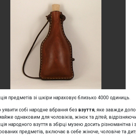
ція предметів зі шкіри нараховує близько 4000 одиниць.
 уявити собі народне вбрання без
взуття
, яке завжди допо
майже однаковим для чоловіків, жінок та дітей, відрізняюч
ія народного взуття в збірці музею досить різноманітна і з
рованих предметів, включає в себе жіноче, чоловіче та дит