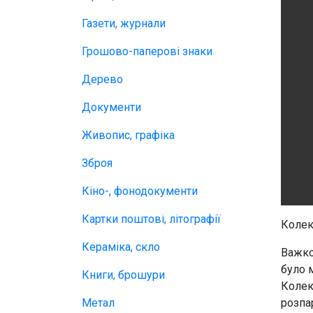
Газети, журнали
Грошово-паперові знаки
Дерево
Документи
Живопис, графіка
Зброя
Кіно-, фонодокументи
Картки поштові, літографії
Колек
Кераміка, скло
Важко
було 
Книги, брошури
Колекц
Метал
розпа