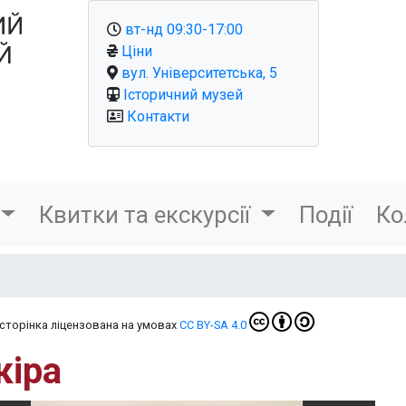
вт-нд 09:30-17:00
Ціни
вул. Університетська, 5
Історичний музей
Контакти
Квитки та екскурсії
Події
Ко
-сторінка ліцензована на умовах
CC BY-SA 4.0
іра