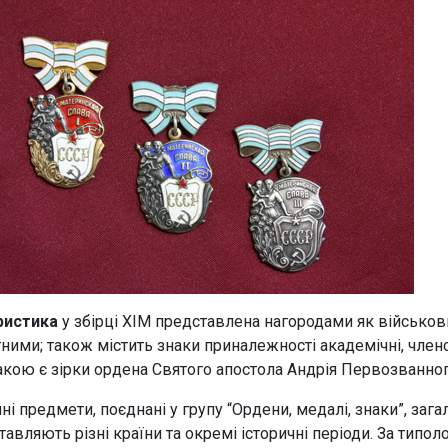
ристика
у збірці ХІМ представлена нагородами як військов
тними; також містить знаки приналежності академічні, член
акою є зірки ордена Святого апостола Андрія Первозванног
ні предмети, поєднані у групу “Ордени, медалі, знаки”, заг
тавляють різні країни та окремі історичні періоди. За типо