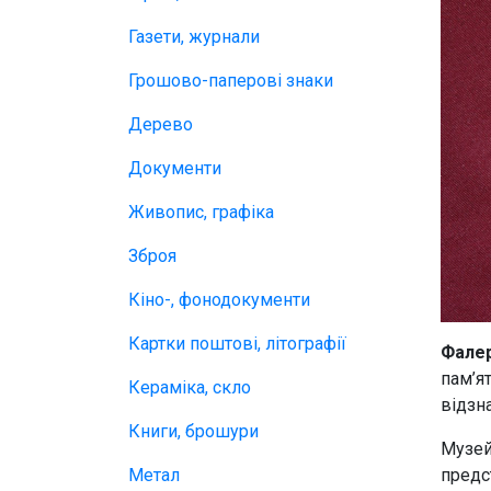
Газети, журнали
Грошово-паперові знаки
Дерево
Документи
Живопис, графіка
Зброя
Кіно-, фонодокументи
Картки поштові, літографії
Фале
пам’я
Кераміка, скло
відзн
Книги, брошури
Музей
Метал
предс