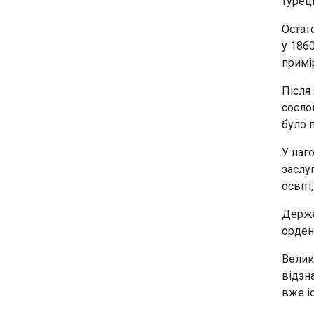
турец
Остат
у 186
примі
Після
сосло
було 
У наг
заслуг
освіт
Держа
орден
Велик
відзн
вже і