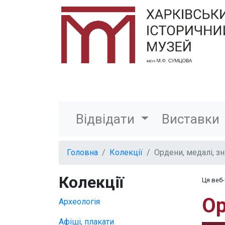
Відвідати
Виставки
Головна
Колекції
Ордени, медалі, з
Колекції
Ця веб
Ор
Археологія
Афіші, плакати