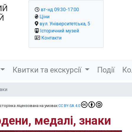
вт-нд 09:30-17:00
Ціни
вул. Університетська, 5
Історичний музей
Контакти
Квитки та екскурсії
Події
Ко
наки
-сторінка ліцензована на умовах
CC BY-SA 4.0
дени, медалі, знаки