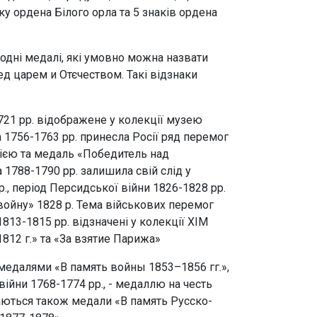
ку ордена Білого орла та 5 знаків ордена
ородні медалі, які умовно можна назвати
ед царем и Отєчеством. Такі відзнаки
721 рр. відображене у колекції музею
 1756-1763 рр. принесла Росії ряд перемог
сією та медаль «Победитель над
 1788-1790 рр. залишила свій слід у
., період Персидської війни 1826-1828 рр.
ойну» 1828 р. Тема військових перемог
 1813-1815 рр. відзначені у колекції ХІМ
812 г.» та «За взятие Парижа»
 медалями «В память войны 1853–1856 гг.»,
війни 1768-1774 рр., - медаллю на честь
гаються також медали «В память Русско-