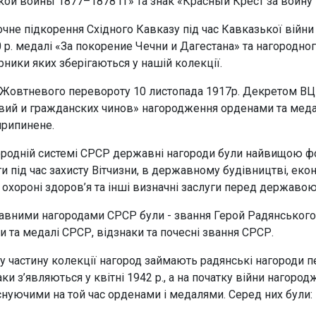
кой войны 1877–1878 гг» та знак «Красный Крест за войну 
очне підкорення Східного Кавказу під час Кавказької війн
0 р. медалі «За покорение Чечни и Дагестана» та нагородног
рники яких зберігаються у нашій колекції.
 Жовтневого перевороту 10 листопада 1917р. Декретом В
вий и гражданских чинов» нагородження орденами та медаля
припинене.
ородній системі СРСР державні нагороди були найвищою ф
и під час захисту Вітчизни, в державному будівництві, еконо
і, охороні здоров’я та інші визначні заслуги перед державою
вними нагородами СРСР були - звання Герой Радянського С
и та медалі СРСР, відзнаки та почесні звання СРСР.
у частину колекції нагород займають радянські нагороди пер
аки з’являються у квітні 1942 р., а на початку війни нагор
снуючими на той час орденами і медалями. Серед них були: