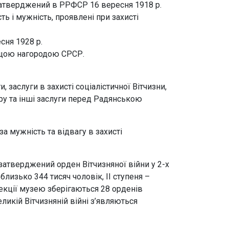
затверджений в РРФСР 16 вересня 1918 р.
ь і мужність, проявлені при захисті
сня 1928 р.
вищою нагородою СРСР.
заслуги в захисті соціалістичної Вітчизни,
ру та інші заслуги перед Радянською
а мужність та відвагу в захисті
затверджений орден Вітчизняної війни у 2-х
лизько 344 тисяч чоловік, ІІ ступеня –
олекції музею зберігаються 28 орденів
Великій Вітчизняній війні з’являються