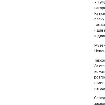
У 194
нагор
Кутуз
плану
тяжка
- для
відваг
Музей
Невсь
Також
За ст
коман
розгр
німец
нагоро
Серед
засно