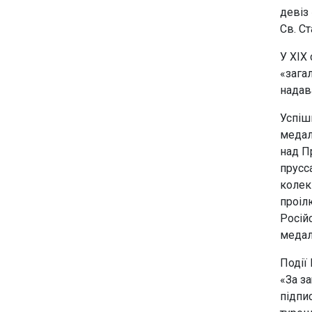
девіз
Св. Ст
У XIX 
«зага
надав
Успіш
медал
над П
прусс
колек
проіл
Російс
медал
Події
«За з
підпи