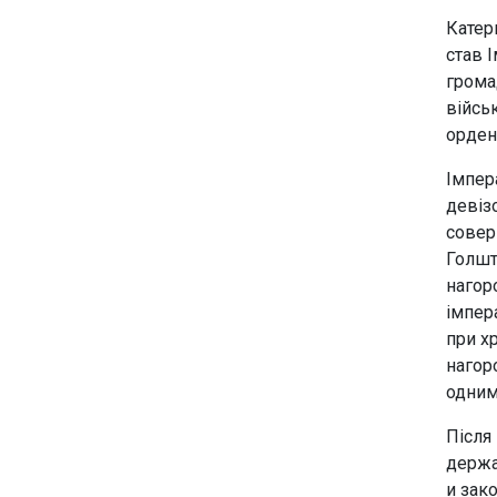
Катер
став 
грома
війсь
орден
Імпер
девіз
совер
Голшт
нагор
імпера
при х
нагор
одним
Після
держа
и зак