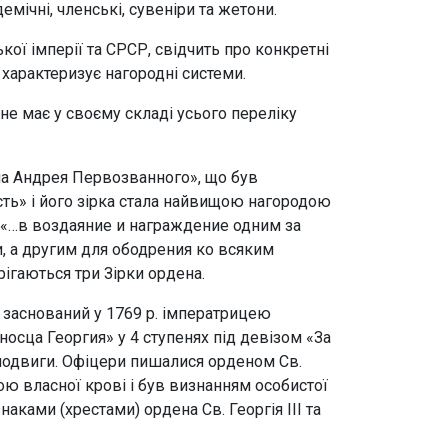
емічні, членські, сувеніри та жетони.
кої імперії та СРСР, свідчить про конкретні
ж характеризує нагородні системи.
не має у своєму складі усього переліку
ла Андрея Первозванного», що був
сть» і його зірка стала найвищою нагородою
 «…в воздаяние и награждение одним за
и, а другим для ободрения ко всяким
ігаються три Зірки ордена.
в заснований у 1769 р. імператрицею
сца Георгия» у 4 ступенях під девізом «За
 подвиги. Офіцери пишалися орденом Св.
ою власної крові і був визнанням особистої
ками (хрестами) ордена Св. Георгія III та