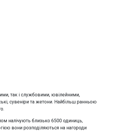
ими, так і службовими, ювілейними,
ські, сувеніри та жетони. Найбільш ранньою
о.
алом налічують близько 6500 одиниць,
логією вони розподіляються на нагороди