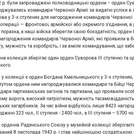
2 р. були запроваджені полководницькі ордени – орден Сув
оджувались командири Червоної Армії за видатні успіхи в 
ова у 3-х ступенях для нагородження командирів Червоної 
 операції — фронтовоі, армійскої або окремого з’єднання, в
 поразка, а наші війска зберегли свою боєздатність; орден
 нагородження командирів Червоної Армії, які проявили в боя
у, мужність та хоробрість, і за вміле командування, що заб
на колекція зберігає один орден Суворова ІІІ ступеню та 
кого.
 у колекції є орден Богдана Хмельницького у 3-х ступенях
атутом ордена ним нагороджувалися командири та бійці Чер
дири партизанських загонів та партизани, що проявили особ
ому ворога, високий патріотизм, мужність тасамовідданість 
ьких загарбників. За час війни відбулось лише 8423 нагоро
джені 323 чол., ІІ ступеня - 2400 чол., а ІІІ ступеня – 5700 чо
 орденів Радянського Союзу у музейній колекції зберігаєть
ваний 8 листопада 1943 р. і став найціннішою солдатсько