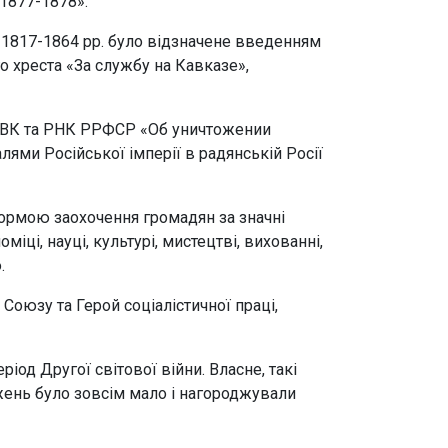
1877-1878».
и 1817-1864 рр. було відзначене введенням
о хреста «За службу на Кавказе»,
ЦВК та РНК РРФСР «Об уничтожении
ми Російської імперії в радянській Росії
ормою заохочення громадян за значні
міці, науці, культурі, мистецтві, вихованні,
.
оюзу та Герой соціалістичної праці,
іод Другої світової війни. Власне, такі
оджень було зовсім мало і нагороджували