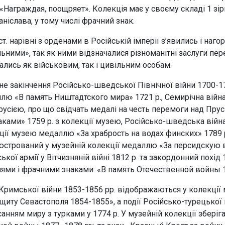
 «Награждая, поощряет». Колекція має у своєму складі 1 зір
аніслава, у тому числі фрачний знак.
ст. нарівні з орденами в Російській імперії з’явились і наг
льними», так як ними відзначалися різноманітні заслуги пер
ались як військовим, так і цивільним особам.
не закінчення Російсько-шведської Північної війни 1700-1
лю «В память Ништадтского мира» 1721 р., Семирічна війна
русією, про що свідчать медалі на честь перемоги над Пру
аками» 1759 р. з колекції музею, Російсько-шведська війна
ції музею медаллю «За храбрость на водах финских» 1789 р
юстрований у музейній колекції медаллю «За персидскую в
ької армії у Вітчизняній війні 1812 р. та закордонний похід
ями і фрачними знаками: «В память Отечественной войны 1
 Кримської війни 1853-1856 рр. відображаються у колекції
ащиту Севастополя 1854-1855», а події Російсько-турецької 
санням миру з турками у 1774 р. У музейній колекції збері