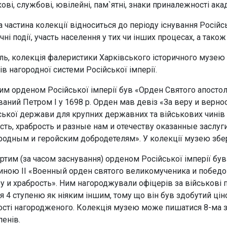
ові, службові, ювілейні, пам`ятні, знаки приналежності акад
а частина колекції відноситься до періоду існування Російсь
чні події, участь населення у тих чи інших процесах, а тако
ль, колекція фалеристики Харківського історичного музею 
ів нагородної системи Російської імперії.
м орденом Російської імперії був «Орден Святого апосто
ваний Петром I у 1698 р. Орден мав девіз «За веру и верно
ської держави для крупних державних та військових чинів
сть, храбрость и разные нам и отечеству оказанные заслуг
родным и геройским добродетелям». У колекції музею збер
ртим (за часом заснування) орденом Російської імперії бу
иною II «Военный орден святого великомученика и победоно
у и храбрость». Ним нагороджували офіцерів за військові
ія 4 ступеню як ніяким іншим, тому що він був здобутий цін
сті нагородженого. Колекція музею може пишатися 8-ма зна
пенів.