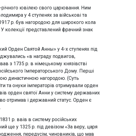
 20-річного ювілею свого царювання. Ним
одимира у 4 ступенях за військові та
о 1917 р. був нагородою для широкого кола
. У колекції представлений фрачний знак
кий Орден Святой Анны» у 4-х ступенях під
оджувались «в награду подвигов,
в з 1735 р. в німецькому князівстві
Російського Імператорського Дому. Перші
кою династичною нагородою. (Суть
 діти та онуки імператорів отримували орден
ввів орден святої Анни у систему державних
во отримав і державний статус. Орден є
.
1831 р. ввів в систему російських
й ще у 1325 р. під девізом «За веру, царя
родження, передусім, чиновників, що мав