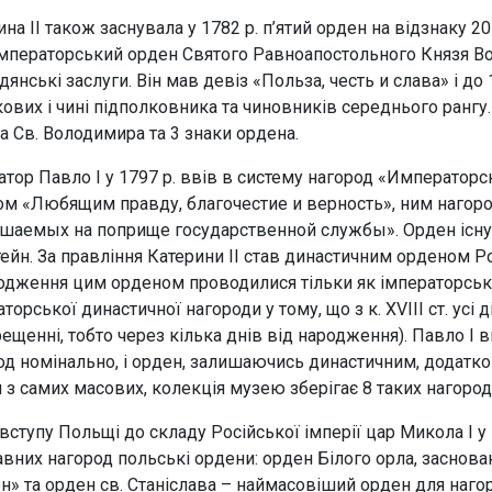
ина II також заснувала у 1782 р. п’ятий орден на відзнаку
Імператорський орден Святого Равноапостольного Князя Вол
дянські заслуги. Він мав девіз «Польза, честь и слава» і д
кових і чині підполковника та чиновників середнього рангу
а Св. Володимира та 3 знаки ордена.
атор Павло I у 1797 р. ввів в систему нагород «Императорс
ом «Любящим правду, благочестие и верность», ним нагор
шаемых на поприще государственной службы». Орден існува
ейн. За правління Катерини II став династичним орденом 
одження цим орденом проводилися тільки як імператорсь
торської династичної нагороди у тому, що з к. XVIII ст. усі
рещенні, тобто через кілька днів від народження). Павло I 
од номінально, і орден, залишаючись династичним, додатко
 з самих масових, колекція музею зберігає 8 таких нагород
 вступу Польщі до складу Російської імперії цар Микола I у 
вних нагород польські ордени: орден Білого орла, засновани
он» та орден св. Станіслава – наймасовіший орден для наго