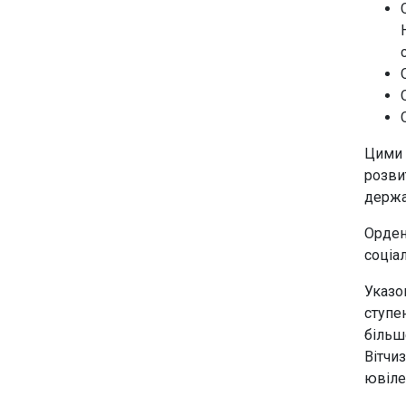
Цими 
розви
держа
Орден
соціал
Указо
ступе
більш
Вітчиз
ювілей