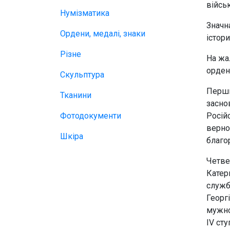
військ
Нумізматика
Значн
Ордени, медалі, знаки
істори
Різне
На жа
орден
Скульптура
Перши
Тканини
засно
Фотодокументи
Росій
верно
Шкіра
благо
Четве
Катер
служб
Георг
мужно
IV сту