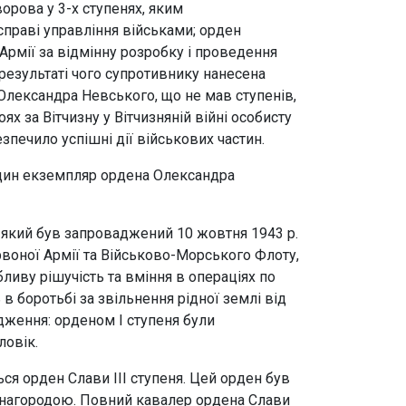
орова у 3-х ступенях, яким
справі управління військами; орден
Армії за відмінну розробку і проведення
 результаті чого супротивнику нанесена
 Олександра Невського, що не мав ступенів,
х за Вітчизну у Вітчизняній війні особисту
езпечило успішні дії військових частин.
один екземпляр ордена Олександра
, який був запроваджений 10 жовтня 1943 р.
воної Армії та Військово-Морського Флоту,
ливу рішучість та вміння в операціях по
в боротьбі за звільнення рідної землі від
дження: орденом І ступеня були
ловік.
ся орден Слави ІІІ ступеня. Цей орден був
ю нагородою. Повний кавалер ордена Слави