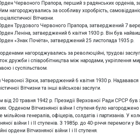
Орден Червоного Прапора, перший з радянських орденів, 
Ним нагороджувались за особливу хоробрість, самовідданіст
соціалістичної Вітчизни.
Орден Трудового Червоного Прапора, затверджений 7 вере
Орден Леніна, затверджений 6 квітня 1930 р. Він був най
Орден «Знак Почёта», затверджений 25 листопада 1935 р.
орденами нагороджувались за революційні, трудові заслуги, 
ток дружби і співробітництва між народами, укріплення ми
вою і суспільством.
 Червоної Зірки, затверджений 6 квітня 1930 р. Надавався з
істичної Вітчизни та інші військові заслуги.
м від 20 травня 1942 р. Президії Верховної Ради СРСР був 
нях. Орденом Вітчизняної війни І ступеня було нагороджено б
е мільйона генералів, офіцерів, солдатів і партизанів. У к
няної війни І і ІІ ступенів. З 1985р. до 40-річчя перемоги у 
ні ордени Вітчизняної війни І і ІІ ступеня.