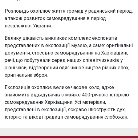
Розповідь охоплює життя громад у радянський період,
а також розвиток самоврядування в період
незалежної України.
Велику цікавість викликає комплекс експонатів
представлених в експозиції музею, а саме: оригінальні
документи, стосовно самоврядування на Харківщині,
речі, що побутували серед наших співвітчизників у
різні часи, відтворений одяг чиновництва різних епох,
оригінальна зброя.
Експозиція охоплює велике часове коло, адже
знайомить відвідувачів з майже 400-річною історією
самоврядування Харківщини. Усі матеріали,
представлені в експозиції, яскраво ілюструють дух,
історію та вікові традиції самоврядування слобожан.