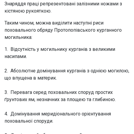
Знаряддя праці репрезентовані залізними ножами з
кістяною рукояткою.
Таким чином, можна виділити наступні риси
поховального обряду Протопопівського курганного
могильника:
1. Відсутність у могильнику курганів з великими
насипами.
2. Абсолютне домінування курганів з однією могилою,
що впущена в материк.
3. Перевага серед поховальних споруд простих
ґрунтових ям, незначних за площею та глибиною.
4. Домінування меридіонального орієнтування
поховальної споруди.