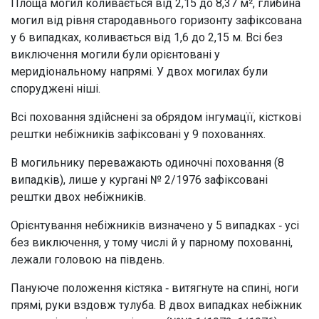
Площа могил коливається від 2,15 до 8,37 м², глибина
могил від рівня стародавнього горизонту зафіксована
у 6 випадках, коливається від 1,6 до 2,15 м. Всі без
виключення могили були орієнтовані у
меридіональному напрямі. У двох могилах були
споруджені ніші.
Всі поховання здійснені за обрядом інгумацїї, кісткові
рештки небіжників зафіксовані у 9 похованнях.
В могильнику переважають одиночні поховання (8
випадків), лише у кургані № 2/1976 зафіксовані
рештки двох небіжників.
Орієнтування небіжників визначено у 5 випадках ‑ усі
без виключення, у тому числі й у парному похованні,
лежали головою на південь.
Пануюче положення кістяка ‑ витягнуте на спині, ноги
прямі, руки вздовж тулуба. В двох випадках небіжник