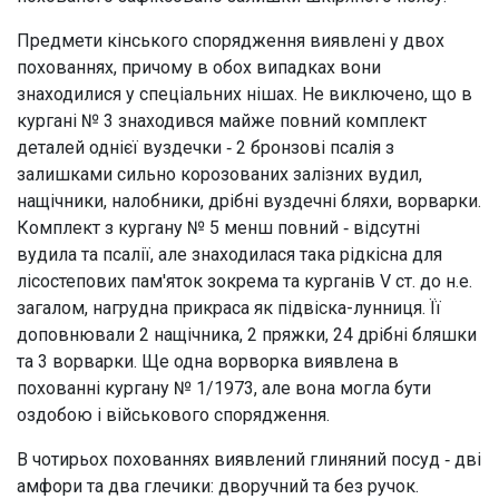
Предмети кінського спорядження виявлені у двох
похованнях, причому в обох випадках вони
знаходилися у спеціальних нішах. Не виключено, що в
кургані № 3 знаходився майже повний комплект
деталей однієї вуздечки ‑ 2 бронзові псалія з
залишками сильно корозованих залізних вудил,
нащічники, налобники, дрібні вуздечні бляхи, ворварки.
Комплект з кургану № 5 менш повний ‑ відсутні
вудила та псалії, але знаходилася така рідкісна для
лісостепових пам'яток зокрема та курганів V ст. до н.е.
загалом, нагрудна прикраса як підвіска-лунниця. Її
доповнювали 2 нащічника, 2 пряжки, 24 дрібні бляшки
та 3 ворварки. Ще одна ворворка виявлена в
похованні кургану № 1/1973, але вона могла бути
оздобою і військового спорядження.
В чотирьох похованнях виявлений глиняний посуд ‑ дві
амфори та два глечики: дворучний та без ручок.