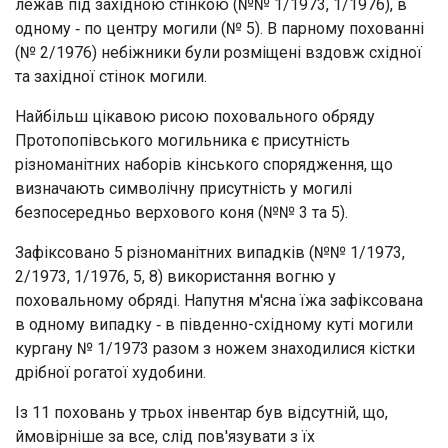
лежав під західною стінкою (№№ 1/1973, 1/1976), в
одному ‑ по центру могили (№ 5). В парному похованні
(№ 2/1976) небіжники були розміщені вздовж східної
та західної стінок могили.
Найбільш цікавою рисою поховального обряду
Протопопівського могильника є присутність
різноманітних наборів кінського спорядження, що
визначають символічну присутність у могилі
безпосередньо верхового коня (№№ 3 та 5).
Зафіксовано 5 різноманітних випадків (№№ 1/1973,
2/1973, 1/1976, 5, 8) використання вогню у
поховальному обряді. Напутня м'ясна їжа зафіксована
в одному випадку ‑ в південно-східному куті могили
кургану № 1/1973 разом з ножем знаходилися кістки
дрібної рогатої худобини.
Із 11 поховань у трьох інвентар був відсутній, що,
ймовірніше за все, слід пов'язувати з їх