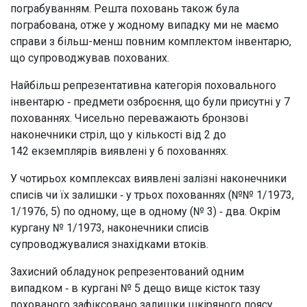
пограбуванням. Решта поховань також була
пограбована, отже у жодному випадку ми не маємо
справи з більш-менш повним комплектом інвентарю,
що супроводжував похованих.
Найбільш репрезентативна категорія поховального
інвентарю ‑ предмети озброєння, що були присутні у 7
похованнях. Чисельно переважають бронзові
наконечники стріл, що у кількості від 2 до
142 екземплярів виявлені у 6 похованнях.
У чотирьох комплексах виявлені залізні наконечники
списів чи їх залишки ‑ у трьох похованнях (№№ 1/1973,
1/1976, 5) по одному, ще в одному (№ 3) ‑ два. Окрім
кургану № 1/1973, наконечники списів
супроводжувалися знахідками втоків.
Захисний обладунок репрезентований одним
випадком ‑ в кургані № 5 дещо вище кісток тазу
похованого зафіксовано залишки шкіряного поясу.