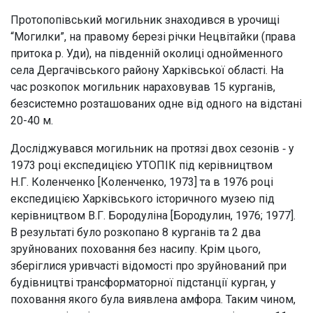
Протопопівський могильник знаходився в урочищі
“Могилки”, на правому березі річки Нецвітайки (права
притока р. Уди), на південній околиці однойменного
села Дергачівського району Харківської області. На
час розкопок могильник нараховував 15 курганів,
безсистемно розташованих одне від одного на відстані
20-40 м.
Досліджувався могильник на протязі двох сезонів ‑ у
1973 році експедицією УТОПІК під керівництвом
Н.Г. Коленченко [Коленченко, 1973] та в 1976 році
експедицією Харківського історичного музею під
керівництвом В.Г. Бородуліна [Бородулин, 1976; 1977].
В результаті було розкопано 8 курганів та 2 два
зруйнованих поховання без насипу. Крім цього,
зберіглися уривчасті відомості про зруйнований при
будівництві трансформаторної підстанції курган, у
поховання якого була виявлена амфора. Таким чином,