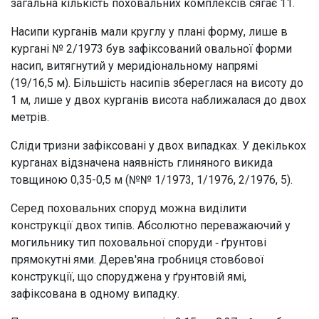
загальна кількість поховальних комплексів сягає 11.
Насипи курганів мали круглу у плані форму, лише в
кургані № 2/1973 був зафіксований овальної форми
насип, витягнутий у меридіональному напрямі
(19/16,5 м). Більшість насипів збереглася на висоту до
1 м, лише у двох курганів висота наближалася до двох
метрів.
Сліди тризни зафіксовані у двох випадках. У декількох
курганах відзначена наявність глиняного викида
товщиною 0,35-0,5 м (№№ 1/1973, 1/1976, 2/1976, 5).
Серед поховальних споруд можна виділити
конструкції двох типів. Абсолютно переважаючий у
могильнику тип поховальної споруди ‑ ґрунтові
прямокутні ями. Дерев'яна гробниця стовбової
конструкції, що споруджена у ґрунтовій ямі,
зафіксована в одному випадку.