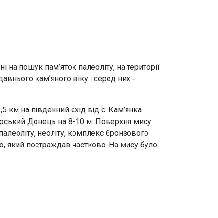
і на пошук пам’яток палеоліту, на території
авнього кам’яного віку і серед них ‑
,5 км на південний схід від с. Кам’янка
ерський Донець на 8-10 м. Поверхня мису
палеоліту, неоліту, комплекс бронзового
го, який постраждав частково. На мису було