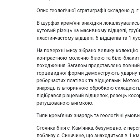
Опис геологічної стратиграфії складено д. г
В шурфах крем’яні знахідки локалізувались н
кутовий різець на масивному відщепі, груб
пластинчастому відщепі, 6 відщепів та 1 л
На поверхні мису зібрано велику колекцію 
контрастною молочно-білою та біло-блакит
походження. Загалом представлено повний 
торцевидної форми демонструють ударну т
реберчастих платівок та відщепами. Метою
знарядь із вторинною обробкою складають 
підібрався різцевий відщепок, резець кос
ретушованою виїмкою.
Типи крем’яних знарядь та геологічні умов
Стоянка біля с. Кам’янка, безумовно, є пе
поблизу с. Синичине, що знаходиться в 1 км