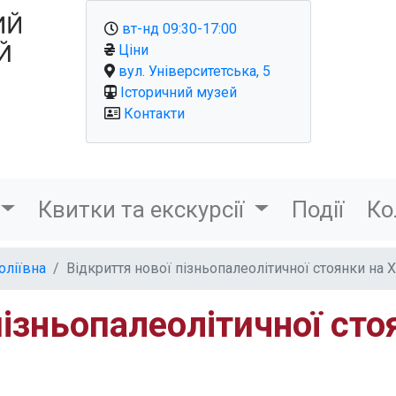
вт-нд 09:30-17:00
Ціни
вул. Університетська, 5
Історичний музей
Контакти
Квитки та екскурсії
Події
Ко
оліївна
Відкриття нової пізньопалеолітичної стоянки на 
пізньопалеолітичної сто