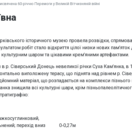
исвячена 60-річчю Перемоги у Великій Вітчизняній війні
ївна
арківського історичного музею провела розвідки, спрямован
ультатом робіт стало відкриття цілої низки нових пам’яток д
м культурним шаром та цікавими крем’яними артефактами.
 в р. Сіверський Донець невеликої річки Суха Кам’янка, в 1
онтально виположену терасу, що піднята над рівнем р. Сів
ідйомний матеріал, що розпадається на комплекси пізнього 
ранка знищила всі культурні шари, крім пізньопалеолітично
стратиграфію:
важкосуглинковий,
ьнений; перехід вниз
0‑0,27м