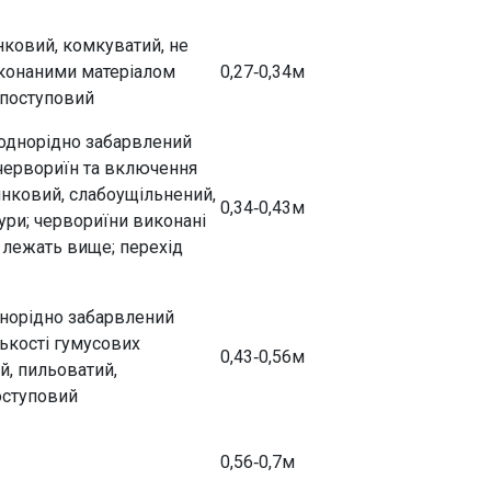
ковий, комкуватий, не
иконаними матеріалом
0,27‑0,34м
 поступовий
однорідно забарв­ле­ний
 червориїн та включення
инковий, слабоущільнений,
0,34‑0,43м
­ри; червориїни виконані
 лежать вище; перехід
норідно забарвлений
лькості гумусових
0,43‑0,56м
й, пильоватий,
оступовий
0,56‑0,7м