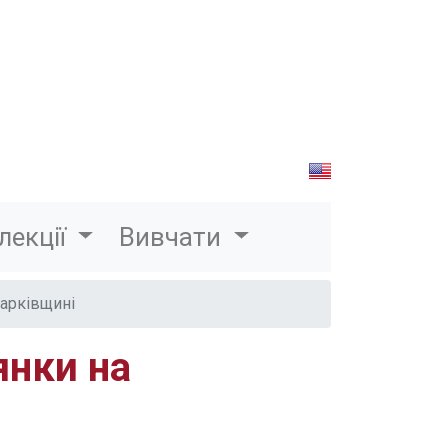
лекції
Вивчати
Харківщині
янки на