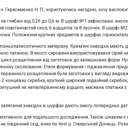
. н. Герасименко Н. П., користуючись нагодою, хочу вислови
а глибині від 0,26 до 0,6 м. В шурфі №1 зафіксовані: висок
ий пластинчастий скол, 6 відщепів та 8 лусочек. В шурфі №
усочка. Положення крупних предметів в шурфах горизонталь
пізньопалеолітичного матеріалу. Крем’яні знахідки мають д
ною патиною. В якості сировини використовувався сірий н
цикл розщеплення від заготовок до залишкових форм. Нук
ехніку сколювання. Етапи формування і підживлення предс
 первинного розщеплення були заготовки у вигляді видовж
2 концевих скребка, крупний широкий подвійний скребок, 
оретушний на напівпервинному відщепі, масивна платівка з
и залягання знахідок в шурфах дають змогу попередньо дату
рспективною для подальшого дослідження. Також цікавим є п
 на південний схід, вниз по течії р. Сіверський Донець. Роз