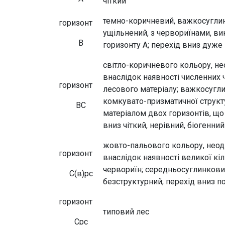
чіткий
темно-коричневий, важкосуглин
горизонт
ущільнений, з червориїнами, в
В
горизонту А; перехід вниз дуже
світло-коричневого кольору, не
внаслідок наявності численних
горизонт
лесового матеріалу; важкосугл
комкувато-призматичної струк­ту
ВС
матеріалом двох горизонтів, що
вниз чіткий, нерівний, біогенний
жовто-пальового кольору, неод
горизонт
внаслідок наявності великої кі
червориїн; середньосуглинкови
С(в)рс
безструктурний; перехід вниз п
горизонт
типовий лес
Срс