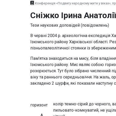
Конференція «Подвигу народному жити у віках», пр
Сніжко Ірина Анатолі
Тези наукових доповідей (повідомлень)
В червні 2004 р. археологічна експедиція Х
Ізюмського району Харківської області. Рез
пізньопалеолітичної стоянки із збережени
Пам’ятка знаходиться на мису, біля впадіння
Ізюмського району. Мис являє собою гориз
розорюється. Тут було зібрано численний п
віку та раннього середньовіччя. На жаль, о
закладено 2 шурфи, які показали наступну 
колір темно-сірий до чорного, 
горизонт
пильовато-комкуватий, не ущіл
А