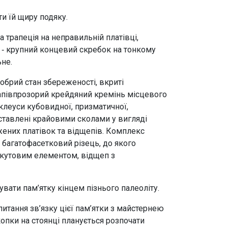
ти їй щиру подяку.
а трапеція на неправильній платівці,
2 ‑ крупний концевий скребок на тонкому
не.
обрий стан збереженості, вкриті
апівпрозорий крейдяний кремінь місцевого
леуси кубовидної, призматичної,
тавлені крайовими сколами у вигляді
ених платівок та відщепів. Комплекс
багатофасетковий різець, до якого
 кутовим елементом, відщеп з
вати пам’ятку кінцем пізнього палеоліту.
итання зв’язку цієї пам’ятки з майстернею
копки на стоянці планується розпочати