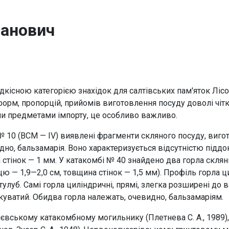
панович
ідкісною категорією знахідок для салтівських пам'яток Ліс
орм, пропорцій, прийомів виготовлення посуду доволі чітк
були предметами імпорту, це особливо важливо.
№ 10 (ВСМ — IV) виявлені фрагменти скляного посуду, виго
о, бальзамарія. Воно характеризується відсутністю піддона
а стінок — 1 мм. У катакомбі № 40 знайдено два горла скля
нцю — 1,9—2,0 см, товщина стінок — 1,5 мм). Профіль горла ц
улуб. Самі горла циліндричні, прямі, злегка розширені до в
нкуватий. Обидва горла належать, очевидно, бальзамаріям.
рієвському катакомбному могильнику (Плетнева С. А., 1989