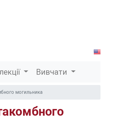
лекції
Вивчати
мбного могильника
атакомбного