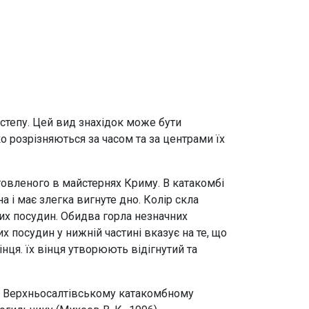
остепу. Цей вид знахідок може бути
о розрізняються за часом та за центрами їх
товленого в майстернях Криму. В катакомбі
 і має злегка вигнуте дно. Колір скла
них посудин. Обидва горла незначних
их посудин у нижній частині вказує на те, що
інця. їх вінця утворюють відігнутий та
), Верхньосалтівському катакомбному