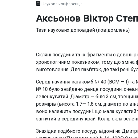
Наукова конференція
Аксьонов Віктор Сте
Тези наукових доповідей (повідомлень)
Скляні посудини та їх фрагменти є доволі р
хронологічним показником, тому що зміна ф
виготовлення. Для пам'яток, де такі речі 
Серед начиння катакомб № 40 (ВСМ — І) та 
№ 10 було знайдено денце посудини, очевидн
зеленкуватий. Діаметр — біля 3 см, товщин
розмірів (висота 1,7— 1,8 см, діаметр по ві
воно належить посудині, що мала кулястий т
загнутий в середину край. Колір скла зеле
Знахідки подібного посуду відомі на Дмит