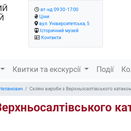
вт-нд 09:30-17:00
Ціни
вул. Університетська, 5
Історичний музей
Контакти
Квитки та екскурсії
Події
Ко
Степанович
Скляні вироби з Верхньосалтівського катако
Верхньосалтівського к