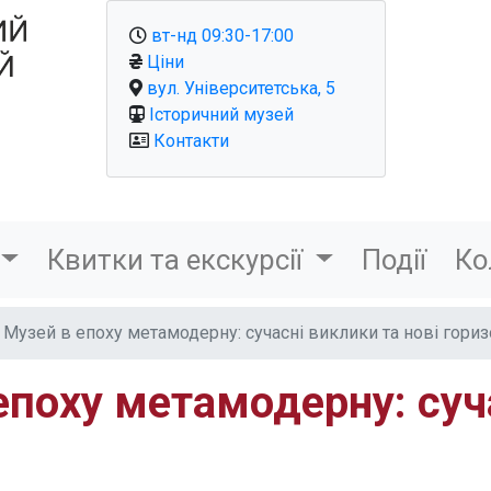
вт-нд 09:30-17:00
Ціни
вул. Університетська, 5
Історичний музей
Контакти
Квитки та екскурсії
Події
Ко
: Музей в епоху метамодерну: сучасні виклики та нові гори
 епоху метамодерну: суч