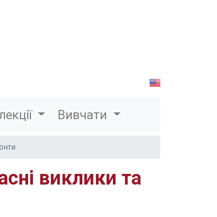
лекції
Вивчати
зонти
асні виклики та