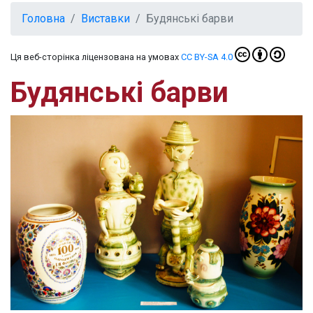
Головна
Виставки
Будянські барви
Ця веб-сторінка ліцензована на умовах
CC BY-SA 4.0
Будянські барви