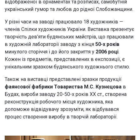
відображеної в орнаментах та розписах, самобутній
український гумор та любов до рідної Слобожанщини.
У різні часи на заводі працювало 18 художників —
членів Спілки художників України. Виставка презентує
творчість дев’яти будянських майстрів, що працювали
в художній лабораторії заводу з кінця
50-х років
минулого сторіччя і до його закриття у
2006 році
.
Кожен із предметів, представлених в експозиції, є
унікальним зразком будянського художнього стилю.
Також на виставці представлені зразки продукції
фаянсової фабрики Товариства М.С. Кузнєцова
в
Будах, вироби заводу 20-50-х років ХХ ст., створена
реконструкція робочого місця художника, яка
допоможе відвідувачу зрозуміти, як відбувався
процес створення виробу в творчій лабораторії.